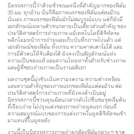
นิทรรศการนี้ว่าด้วยชั่วขณะหนึ่งที่สำคัญมากของฟิล์ม
35 มม. ทุกม้วน นั่นก็คือภาพแรกของฟิล์มแต่ละม้วน
นั่นเอง ภาพแรกของฟิล์มมักไม่สมบูรณ์แบบ แต่ก็ยังมี
เอกลักษณ์เฉพาะตัวจนกลายเป็นเสี้ยวส่วนสำคัญ ของ
ประวัติศาสตร์การถ่ายภาพ แม้เทคโนโลยีดิจิทัลจะ
พลิกโฉมหน้าการถ่ายและเก็บบันทึกภาพไปแล้ว แต่
เอกลักษณ์ของฟิล์ม ทั้งเกรน ความคาดเดาไม่ได้ และ
การมีตัวตนให้จับต้องได้ ยังคงเป็นสัญลักษณ์แห่ง
ความเป็นของแท้ และความโหยหาทั้งสำหรับช่างภาพ
และผู้ที่ชอบถ่ายภาพเป็นงานอดิเรก
ผลงานชุดนี้มุ่งขับเน้นความงดงาม ความด่างพร้อย
และความสำคัญของภาพแรกของฟิล์มแต่ละม้วน ต่อ
ประวัติศาสตร์การถ่ายภาพที่ยังคงดำเนินอยู่
นิทรรศการนี้ชวนคุณย้อนเวลากลับไปชื่นชมจุดเริ่มต้น
ที่เรียบง่าย ไม่ปรุงแต่งของภาพถ่ายยุคแรก ก่อนที่
ความสมบูรณ์แบบของการแต่งภาพในยุคดิจิทัลจะเข้า
มาแทนที่ในยุคหลัง
งานนี้เป็นนิทรรศการภาพถ่ายกล้องฟิล์มกลวง ๆ ขาด