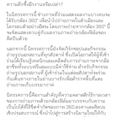
ความลึกซึ้งอีกงานหรือเปล่า?
ในนิทรรศการนี้ ช่างภาพที่ร่วมแสดงผลงานบางคนจะ
ได้รับกล้อง 360° เพื่อนำไปถ่ายภาพในตัวเมืองและ
โลกรอบตัวอย่างอิสระ โดยภาพถ่ายจากกล้อง 360° นี้
จะจัดแสดงควบคู่กับผลงานภาพถ่ายกล้องฟิล์มของ
ศิลปินด้วย
นอกจากนี้ นิทรรศการนี้ยังจัดเวิร์กชอปและกิจกรรม
ถ่ายรูปนอกสถานที่ทุกสัปดาห์ ซึ่งเปิดโอกาสให้ผู้ที่เข้า
ร่วมได้เรียนรู้เทคนิกและเคล็ดลับการถ่ายภาพจากมือ
อาชีพทั้งแบบฟรีและแบบมีค่าใช้จ่าย สำหรับกิจกรรม
ถ่ายรูปนอกสถานที่ ผู้เข้าร่วมในแต่ละสัปดาห์จะร่วม
กันเดินทางภายในย่านบางรักเพื่อสำรวจพื้นที่และ
ถ่ายภาพเก็บบรรยากาศ
นิทรรศการนี้คืองานสำคัญที่ความคลาสสิกไร้กาลเวลา
ของการถ่ายภาพด้วยกล้องฟิล์มมาบรรจบกับความ
เป็นไปได้ที่ไร้ขีดจำกัดของภาพ 360 องศาและศิลปะ
เชิงประสบการณ์ ซึ่งนำไปสู่การสร้างนิยามใหม่ให้กับ