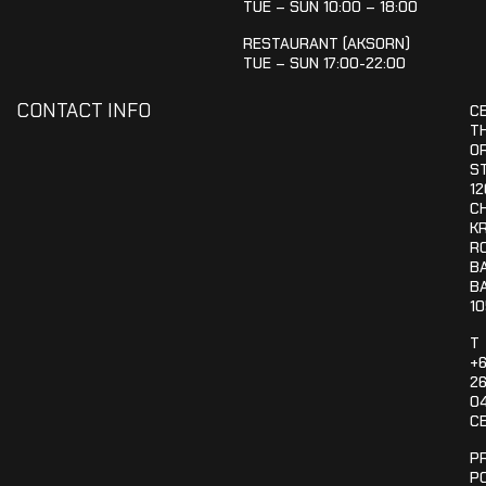
TUE – SUN 10:00 – 18:00
RESTAURANT (AKSORN)
TUE – SUN 17:00-22:00
CONTACT INFO
C
T
OR
S
12
C
K
R
B
B
1
T
+
26
0
C
P
P