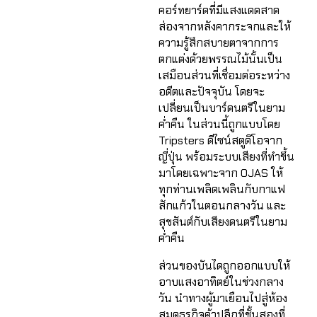
คอร์ทยาร์ดที่มีแสงแดดสาด
ส่องจากหลังคากระจกและให้
ความรู้สึกสบายตาจากการ
ตกแต่งด้วยพรรณไม้นั้นเป็น
เสมือนส่วนที่เชื่อมต่อระหว่าง
อดีตและปัจจุบัน โดยจะ
เปลี่ยนเป็นบาร์ดนตรีในยาม
ค่ำคืน ในส่วนนี้ถูกแบบโดย
Tripsters ดีไซน์สตูดิโอจาก
ญี่ปุ่น พร้อมระบบเสียงที่ทำขึ้น
มาโดยเฉพาะจาก OJAS ให้
ทุกท่านเพลิดเพลินกับกาแฟ
สักแก้วในตอนกลางวัน และ
สุขสันต์กับเสียงดนตรีในยาม
ค่ำคืน
ส่วนของบันไดถูกออกแบบให้
อาบแสงอาทิตย์ในช่วงกลาง
วัน นำทางผู้มาเยือนไปสู่ห้อง
สมุดธุรกิจค้าปลีกที่ชั้นสองที่