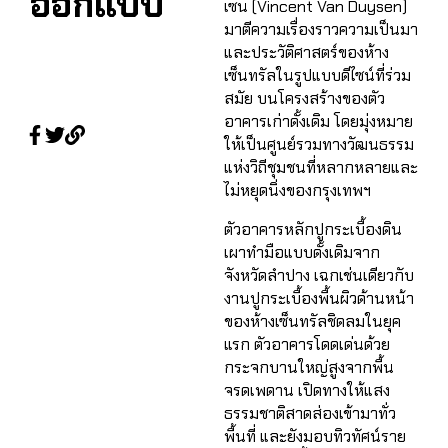
ออกแบบ
เซน (Vincent Van Duysen)
มาตีความเรื่องราวความเป็นมา
และประวัติศาสตร์ของห้าง
เซ็นทรัลในรูปแบบดีไซน์ที่ร่วม
สมัย บนโครงสร้างของตัว
อาคารเก่าดั้งเดิม โดยมุ่งหมาย
ให้เป็นศูนย์รวมทางวัฒนธรรม
แห่งวิถีชุมชนที่หลากหลายและ
ไม่หยุดนิ่งของกรุงเทพฯ
ตัวอาคารหลักปูกระเบื้องดิน
เผาทำมือแบบดั้งเดิมจาก
จังหวัดลำปาง เฉกเช่นเดียวกับ
งานปูกระเบื้องพื้นผิวด้านหน้า
ของห้างเซ็นทรัลชิดลมในยุค
แรก ตัวอาคารโดดเด่นด้วย
กระจกบานใหญ่สูงจากพื้น
จรดเพดาน เปิดทางให้แสง
ธรรมชาติสาดส่องเข้ามาทั่ว
พื้นที่ และยังมอบทิวทัศน์ราย