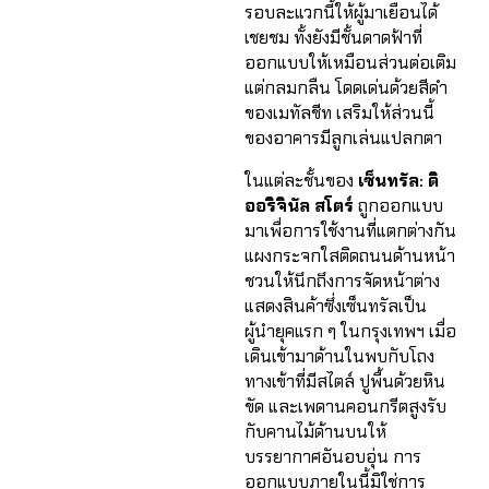
รอบละแวกนี้ให้ผู้มาเยือนได้
เชยชม ทั้งยังมีชั้นดาดฟ้าที่
ออกแบบให้เหมือนส่วนต่อเติม
แต่กลมกลืน โดดเด่นด้วยสีดำ
ของเมทัลชีท เสริมให้ส่วนนี้
ของอาคารมีลูกเล่นแปลกตา
ในแต่ละชั้นของ
เซ็นทรัล: ดิ
ออริจินัล สโตร์
ถูกออกแบบ
มาเพื่อการใช้งานที่แตกต่างกัน
แผงกระจกใสติดถนนด้านหน้า
ชวนให้นึกถึงการจัดหน้าต่าง
แสดงสินค้าซึ่งเซ็นทรัลเป็น
ผู้นำยุคแรก ๆ ในกรุงเทพฯ เมื่อ
เดินเข้ามาด้านในพบกับโถง
ทางเข้าที่มีสไตล์ ปูพื้นด้วยหิน
ขัด และเพดานคอนกรีตสูงรับ
กับคานไม้ด้านบนให้
บรรยากาศอันอบอุ่น การ
ออกแบบภายในนี้มิใช่การ