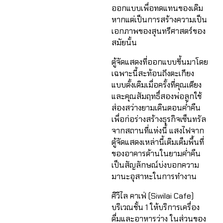
ออกแบบเพื่อทดแทนของเดิม
หากแต่เป็นการสร้างความเป็น
เอกภาพของสุนทรีศาสตร์ของ
สมัยนั้น
ตู้จัดแสดงที่ออกแบบขึ้นมาโดย
เฉพาะนี้สะท้อนถึงตะเกียง
แบบดั้งเดิมเมื่อครั้งที่คุณเตียง
และคุณสัมฤทธิ์สองพ่อลูกใช้
ส่องสว่างยามเดินตอนค่ำคืน
เพื่อก่อร่างสร้างธุรกิจเซ็นทรัล
จากสถานที่แห่งนี้ แสงไฟจาก
ตู้จัดแสดงเหล่านี้เติมเต็มพื้นที่
ของอาคารด้านในยามค่ำคืน
เป็นสัญลักษณ์บ่งบอกความ
มานะอุสาหะในการทำงาน
ศิวิไล คาเฟ่ (Siwilai Cafe)
บริเวณชั้น 1 ให้บริการเครื่อง
ดื่มและอาหารว่าง ในส่วนของ