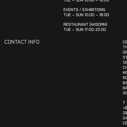
EVENTS / EXHIBITIONS
TUE – SUN 10:00 – 18:00
RESTAURANT (AKSORN)
TUE – SUN 17:00-22:00
CONTACT INFO
C
T
OR
S
12
C
K
R
B
B
1
T
+
26
0
C